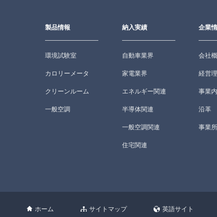
製品情報
納入実績
企業
環境試験室
自動車業界
会社
カロリーメータ
家電業界
経営
クリーンルーム
エネルギー関連
事業
一般空調
半導体関連
沿革
一般空調関連
事業
住宅関連
ホーム
サイトマップ
英語サイト