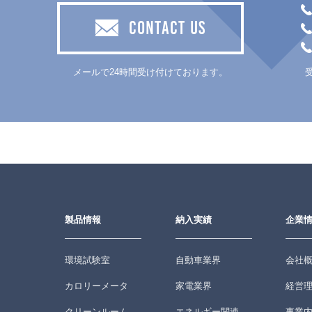
CONTACT US
メールで24時間受け付けております。
製品情報
納入実績
企業
環境試験室
自動車業界
会社
カロリーメータ
家電業界
経営
クリーンルーム
エネルギー関連
事業