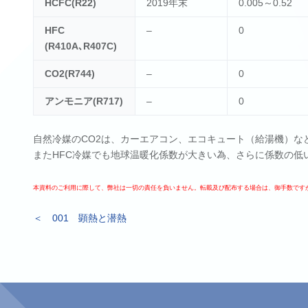
HCFC(R22)
2019年末
0.005～0.52
HFC
–
0
(R410A､R407C)
CO2(R744)
–
0
アンモニア(R717)
–
0
自然冷媒のCO2は、カーエアコン、エコキュート（給湯機）な
またHFC冷媒でも地球温暖化係数が大きい為、さらに係数の低
本資料のご利用に際して、弊社は一切の責任を負いません。転載及び配布する場合は、御手数です
＜ 001 顕熱と潜熱