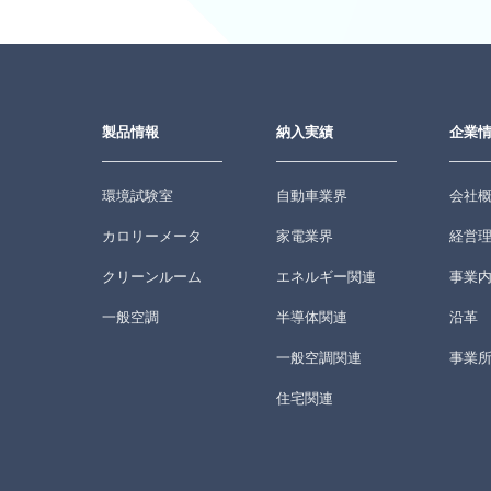
製品情報
納入実績
企業
環境試験室
自動車業界
会社
カロリーメータ
家電業界
経営
クリーンルーム
エネルギー関連
事業
一般空調
半導体関連
沿革
一般空調関連
事業
住宅関連