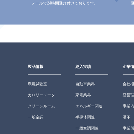
メールで24時間受け付けております。
製品情報
納入実績
企業
環境試験室
自動車業界
会社
カロリーメータ
家電業界
経営
クリーンルーム
エネルギー関連
事業
一般空調
半導体関連
沿革
一般空調関連
事業