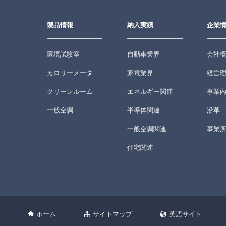
製品情報
納入実績
企業
環境試験室
自動車業界
会社
カロリーメータ
家電業界
経営
クリーンルーム
エネルギー関連
事業
一般空調
半導体関連
沿革
一般空調関連
事業
住宅関連
ホーム
サイトマップ
英語サイト