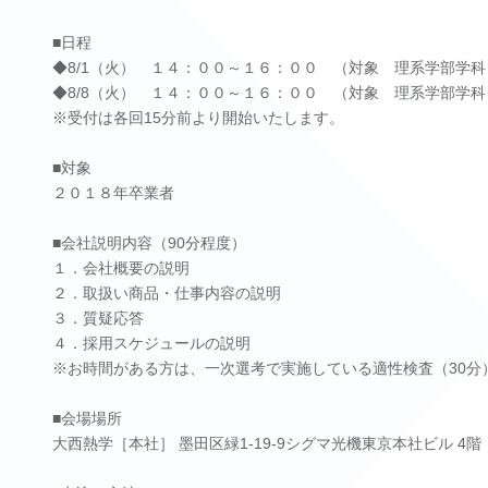
■日程
◆8/1（火） １４：００～１６：００ （対象 理系学部学科
◆8/8（火） １４：００～１６：００ （対象 理系学部学科
※受付は各回15分前より開始いたします。
■対象
２０１８年卒業者
■会社説明内容（90分程度）
１．会社概要の説明
２．取扱い商品・仕事内容の説明
３．質疑応答
４．採用スケジュールの説明
※お時間がある方は、一次選考で実施している適性検査（30分
■会場場所
大西熱学［本社］ 墨田区緑1-19-9シグマ光機東京本社ビル 4