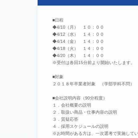
■日程
◆4/10（月） １０：００
◆4/12（水） １４：００
◆4/14（金） １４：００
◆4/18（火） １４：００
◆4/20（木） １４：００
※受付は各回15分前より開始いたします。
■対象
２０１８年卒業者対象 （学部学科不問）
■会社説明内容（90分程度）
１．会社概要の説明
２．取扱い商品・仕事内容の説明
３．質疑応答
４．採用スケジュールの説明
※お時間がある方は、一次選考で実施してい