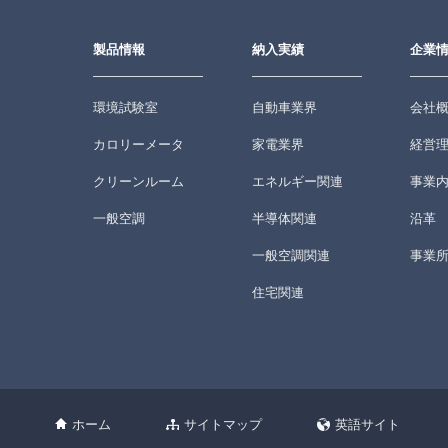
製品情報
納入実績
企業
環境試験室
自動車業界
会社
カロリーメータ
家電業界
経営
クリーンルーム
エネルギー関連
事業
一般空調
半導体関連
沿革
一般空調関連
事業
住宅関連
ホーム
サイトマップ
英語サイト