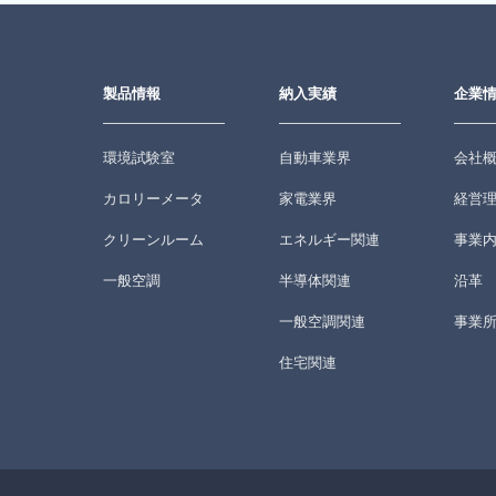
製品情報
納入実績
企業
環境試験室
自動車業界
会社
カロリーメータ
家電業界
経営
クリーンルーム
エネルギー関連
事業
一般空調
半導体関連
沿革
一般空調関連
事業
住宅関連