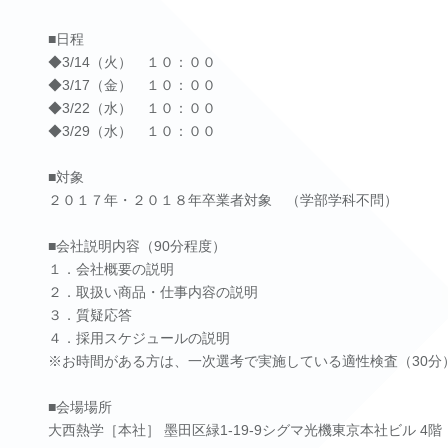
■日程
◆3/14（火） １０：００
◆3/17（金） １０：００
◆3/22（水） １０：００
◆3/29（水） １０：００
■対象
２０１７年・２０１８年卒業者対象 （学部学科不問）
■会社説明内容（90分程度）
１．会社概要の説明
２．取扱い商品・仕事内容の説明
３．質疑応答
４．採用スケジュールの説明
※お時間がある方は、一次選考で実施している適性検査（30分
■会場場所
大西熱学［本社］ 墨田区緑1-19-9シグマ光機東京本社ビル 4