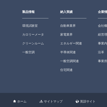
製品情報
納入実績
企業
環境試験室
自動車業界
会社
カロリーメータ
家電業界
経営
クリーンルーム
エネルギー関連
事業
一般空調
半導体関連
沿革
一般空調関連
事業
住宅関連
ホーム
サイトマップ
英語サイト