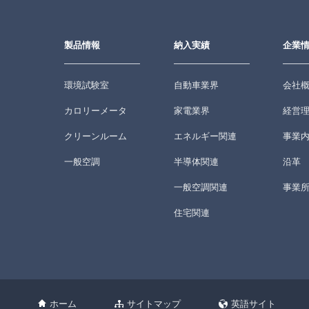
製品情報
納入実績
企業
環境試験室
自動車業界
会社
カロリーメータ
家電業界
経営
クリーンルーム
エネルギー関連
事業
一般空調
半導体関連
沿革
一般空調関連
事業
住宅関連
ホーム
サイトマップ
英語サイト