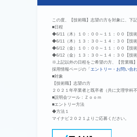
この度、【技術職】志望の方を対象に、下記
■日程
◆6/11（木）１０：００～１１：００【技
◆6/11（木）１３：３０～１４：３０【技
◆6/12（金）１０：００～１１：００【技
◆6/12（金）１３：３０～１４：３０【技
※上記以外の日程をご希望の方、【営業職
採用情報ページの「
エントリー・お問い合
■対象
【技術職】志望の方
２０２１年卒業者と既卒者（共に文理学科
■説明会ツール：Ｚｏｏｍ
■エントリー方法
◆方法１
マイナビ２０２１よりご応募ください。