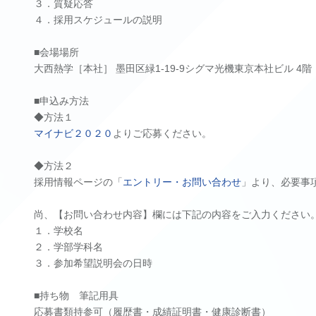
３．質疑応答
４．採用スケジュールの説明
■会場場所
大西熱学［本社］ 墨田区緑1-19-9シグマ光機東京本社ビル 4
■申込み方法
◆方法１
マイナビ２０２０
よりご応募ください。
◆方法２
採用情報ページの「
エントリー・お問い合わせ
」より、必要事
尚、【お問い合わせ内容】欄には下記の内容をご入力ください
１．学校名
２．学部学科名
３．参加希望説明会の日時
■持ち物 筆記用具
応募書類持参可（履歴書・成績証明書・健康診断書）