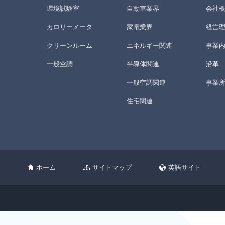
環境試験室
自動車業界
会社
カロリーメータ
家電業界
経営
クリーンルーム
エネルギー関連
事業
一般空調
半導体関連
沿革
一般空調関連
事業
住宅関連
ホーム
サイトマップ
英語サイト