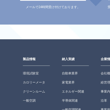
メールで24時間受け付けております。
製品情報
納入実績
企業
環境試験室
自動車業界
会社
カロリーメータ
家電業界
経営
クリーンルーム
エネルギー関連
事業
一般空調
半導体関連
沿革
一般空調関連
事業