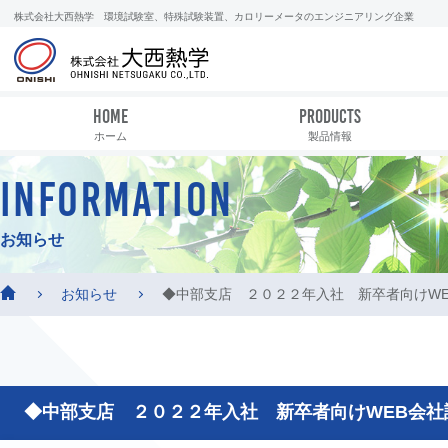
株式会社大西熱学 環境試験室、特殊試験装置、カロリーメータのエンジニアリング企業
HOME
PRODUCTS
ホーム
製品情報
INFORMATION
お知らせ
お知らせ
◆中部支店 ２０２２年入社 新卒者向けW
◆中部支店 ２０２２年入社 新卒者向けWEB会