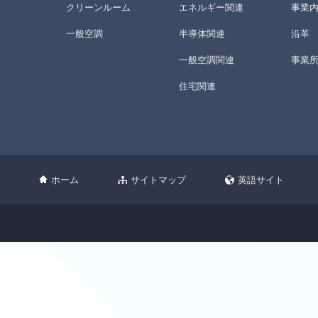
クリーンルーム
エネルギー関連
事業
一般空調
半導体関連
沿革
一般空調関連
事業
住宅関連
ホーム
サイトマップ
英語サイト