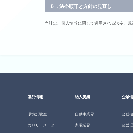
５．法令順守と方針の見直し
当社は、個人情報に関して適用される法令、規
製品情報
納入実績
企業
環境試験室
自動車業界
会社
カロリーメータ
家電業界
経営